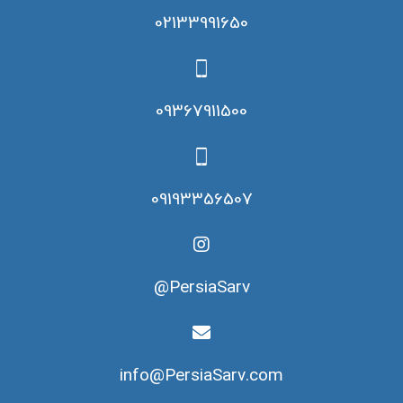
02133991650
09367911500
09193356507
PersiaSarv@
info@PersiaSarv.com