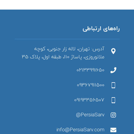
راه‌های ارتباطی
آدرس: تهران، لاله زار جنوبی، کوچه
ملانوروزی، پاساژ 110، طبقه اول، پلاک 35
02133991650
09367911500
09193356507
PersiaSarv@
info@PersiaSarv.com