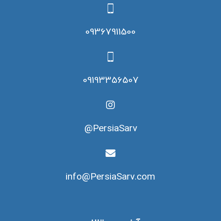
09367911500
09193356507
PersiaSarv@
info@PersiaSarv.com