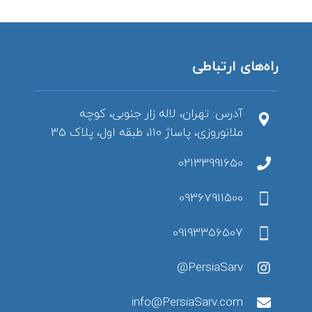
راه‌های ارتباطی
آدرس: تهران، لاله زار جنوبی، کوچه
ملانوروزی، پاساژ 110، طبقه اول، پلاک 35
02133991650
09367911500
09193356507
PersiaSarv@
info@PersiaSarv.com