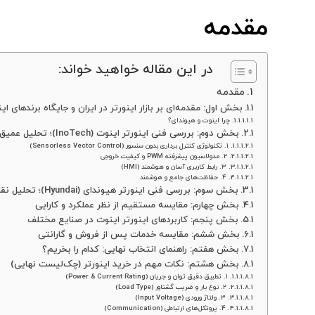
مقدمه
در این مقاله خواهید خواند:
مقدمه
بخش اول: مقدمه‌ای بر بازار اینورتر در ایران و جایگاه برندهای ا
چرا اینوت و هیوندای؟
بخش دوم: بررسی فنی اینورتر اینوت (InoTech)؛ تحلیل عمیق و تخصصی
۱. تکنولوژی کنترل برداری بدون سنسور (Sensorless Vector Control)
۲. مدولاسیون پیشرفته PWM و کیفیت خروجی
۳. رابط کاربری آسان و هوشمند (HMI)
۴. حفاظت‌های جامع و هوشمند
بخش سوم: بررسی فنی اینورتر هیوندای (Hyundai)؛ تحلیل نقاط قوت و ضعف
بخش چهارم: مقایسه مستقیم از نظر عملکرد و کارایی
بخش پنجم: کاربردهای اینورتر اینوت در صنایع مختلف
بخش ششم: مقایسه خدمات پس از فروش و گارانتی
بخش هفتم: راهنمای انتخاب نهایی: کدام را بخریم؟
بخش هشتم: نکات مهم در خرید اینورتر (چک‌لیست نهایی)
۱. تطبیق دقیق توان و جریان (Power & Current Rating)
۲. نوع بار و ضریب گشتاور (Load Type)
۳. ولتاژ ورودی (Input Voltage)
۴. پروتکل‌های ارتباطی (Communication)