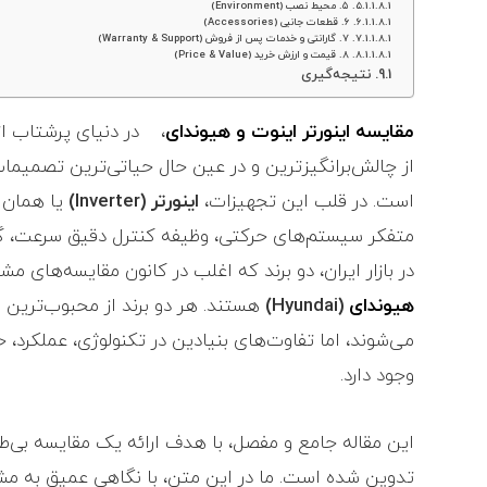
۵. محیط نصب (Environment)
۶. قطعات جانبی (Accessories)
۷. گارانتی و خدمات پس از فروش (Warranty & Support)
۸. قیمت و ارزش خرید (Price & Value)
نتیجه‌گیری
مقایسه اینورتر اینوت و هیوندای
، در دنیای پرشتاب ا
از چالش‌برانگیزترین و در عین حال حیاتی‌ترین تصمیما
است. در قلب این تجهیزات،
اینورتر (Inverter)
یا همان
متفکر سیستم‌های حرکتی، وظیفه کنترل دقیق سرعت، گشتا
در بازار ایران، دو برند که اغلب در کانون مقایسه‌های مش
هیوندای
(Hyundai)
هستند. هر دو برند از محبوب‌ترین برن
می‌شوند، اما تفاوت‌های بنیادین در تکنولوژی، عملکرد
وجود دارد.
این مقاله جامع و مفصل، با هدف ارائه یک مقایسه بی‌طر
تدوین شده است. ما در این متن، با نگاهی عمیق به م