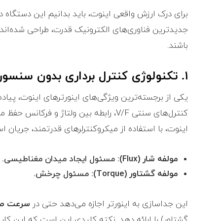
برای درک ارزش واقعی اینوت، باید بدانیم این دستگاه د
جدیدترین فناوری‌های الکترونیک قدرت، طراحی شده‌اند 
باشند.
۱. تکنولوژی کنترل برداری بدون سنسور (Sensorless Vector Control)
یکی از برجسته‌ترین ویژگی‌های اینورترهای اینوت، پیاده
کنترل‌های سنتی V/F، رابطه بین ولتاژ و ف
اینوت، با استفاده از میکروکنترلرهای قدرتمند، جریان ا
مولفه شار (Flux):
مسئول ایجاد میدان مغناطیسی.
مولفه گشتاور (Torque):
مسئول چرخش.
این جداسازی به اینورتر اجازه می‌دهد حتی در
سرعت ص
گشتاور) را ارائه دهد. نکته کلیدی این است که این کار